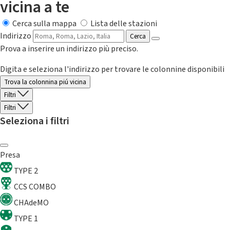
vicina a te
Cerca sulla mappa
Lista delle stazioni
Indirizzo
Cerca
Prova a inserire un indirizzo più preciso.
Digita e seleziona l'indirizzo per trovare le colonnine disponibili
Trova la colonnina piú vicina
Filtri
Filtri
Seleziona i filtri
Presa
TYPE 2
CCS COMBO
CHAdeMO
TYPE 1