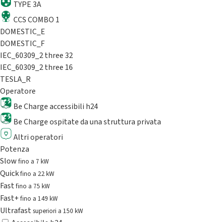
TYPE 3A
CCS COMBO 1
DOMESTIC_E
DOMESTIC_F
IEC_60309_2 three 32
IEC_60309_2 three 16
TESLA_R
Operatore
Be Charge accessibili h24
Be Charge ospitate da una struttura privata
Altri operatori
Potenza
Slow
fino a 7 kW
Quick
fino a 22 kW
Fast
fino a 75 kW
Fast+
fino a 149 kW
Ultrafast
superiori a 150 kW