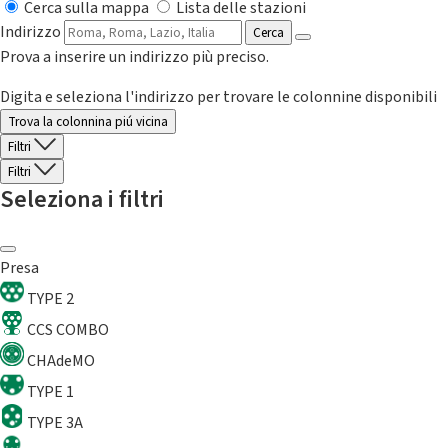
Cerca sulla mappa
Lista delle stazioni
Indirizzo
Cerca
Prova a inserire un indirizzo più preciso.
Digita e seleziona l'indirizzo per trovare le colonnine disponibili
Trova la colonnina piú vicina
Filtri
Filtri
Seleziona i filtri
Presa
TYPE 2
CCS COMBO
CHAdeMO
TYPE 1
TYPE 3A