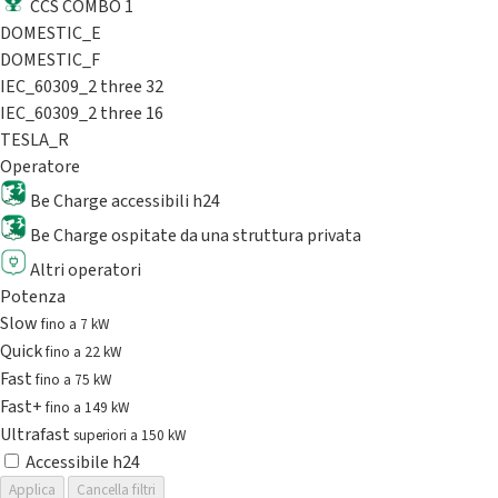
CCS COMBO 1
DOMESTIC_E
DOMESTIC_F
IEC_60309_2 three 32
IEC_60309_2 three 16
TESLA_R
Operatore
Be Charge accessibili h24
Be Charge ospitate da una struttura privata
Altri operatori
Potenza
Slow
fino a 7 kW
Quick
fino a 22 kW
Fast
fino a 75 kW
Fast+
fino a 149 kW
Ultrafast
superiori a 150 kW
Accessibile h24
Applica
Cancella filtri