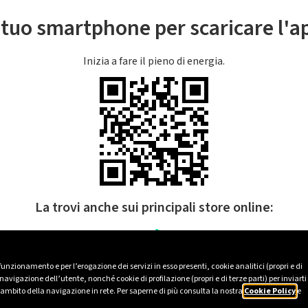
l tuo smartphone per scaricare l'
Inizia a fare il pieno di energia.
La trovi anche sui principali store online:
 funzionamento e per l’erogazione dei servizi in esso presenti, cookie analitici (propri e di
avigazione dell’utente, nonché cookie di profilazione (propri e di terze parti) per inviarti
’ambito della navigazione in rete. Per saperne di più consulta la nostra
Cookie Policy
e