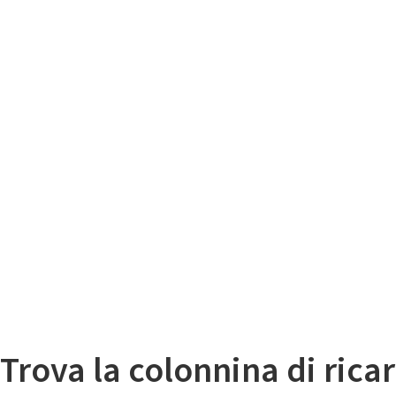
Il
Mappa colonnine di ricarica auto elettriche
Trova la colonnina di ricar