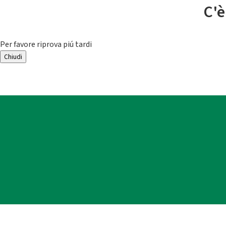
C'è
Per favore riprova piú tardi
Chiudi