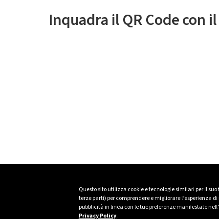
Inquadra il QR Code con i
Questo sito utilizza cookie e tecnologie similari per il suo
terze parti) per comprendere e migliorare l’esperienza di n
pubblicità in linea con le tue preferenze manifestate nell
Privacy Policy
.