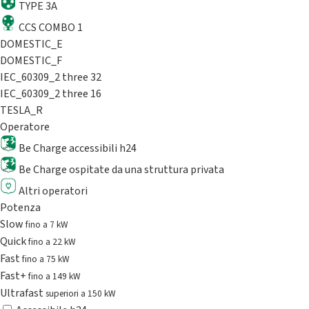
TYPE 3A
CCS COMBO 1
DOMESTIC_E
DOMESTIC_F
IEC_60309_2 three 32
IEC_60309_2 three 16
TESLA_R
Operatore
Be Charge accessibili h24
Be Charge ospitate da una struttura privata
Altri operatori
Potenza
Slow
fino a 7 kW
Quick
fino a 22 kW
Fast
fino a 75 kW
Fast+
fino a 149 kW
Ultrafast
superiori a 150 kW