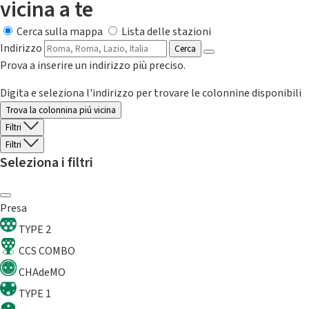
vicina a te
Cerca sulla mappa
Lista delle stazioni
Indirizzo
Cerca
Prova a inserire un indirizzo più preciso.
Digita e seleziona l'indirizzo per trovare le colonnine disponibili
Trova la colonnina piú vicina
Filtri
Filtri
Seleziona i filtri
Presa
TYPE 2
CCS COMBO
CHAdeMO
TYPE 1