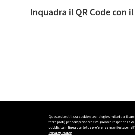
Inquadra il QR Code con i
Questo sito utilizza cookie e tecnologie similari per il suo
terze parti) per comprendere e migliorare l’esperienza di n
pubblicità in linea con le tue preferenze manifestate nell
Privacy Policy
.