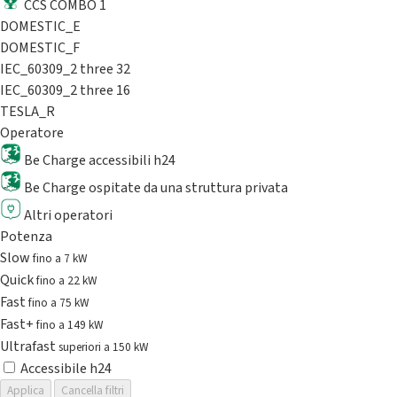
CCS COMBO 1
DOMESTIC_E
DOMESTIC_F
IEC_60309_2 three 32
IEC_60309_2 three 16
TESLA_R
Operatore
Be Charge accessibili h24
Be Charge ospitate da una struttura privata
Altri operatori
Potenza
Slow
fino a 7 kW
Quick
fino a 22 kW
Fast
fino a 75 kW
Fast+
fino a 149 kW
Ultrafast
superiori a 150 kW
Accessibile h24
Applica
Cancella filtri