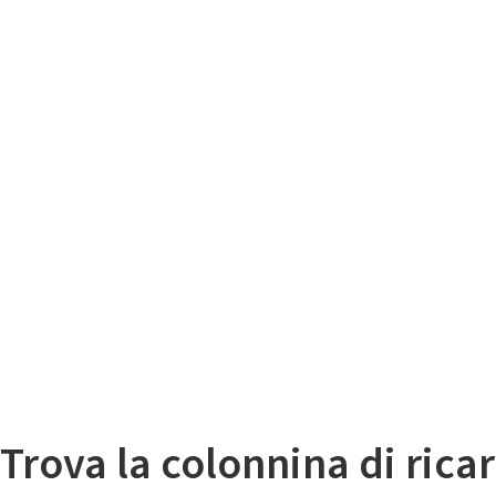
Il
Mappa colonnine di ricarica auto elettriche
Trova la colonnina di ricar