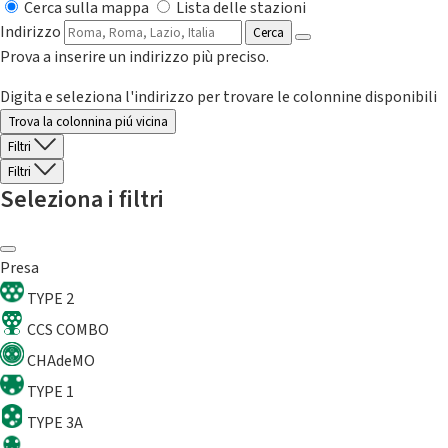
Cerca sulla mappa
Lista delle stazioni
Indirizzo
Cerca
Prova a inserire un indirizzo più preciso.
Digita e seleziona l'indirizzo per trovare le colonnine disponibili
Trova la colonnina piú vicina
Filtri
Filtri
Seleziona i filtri
Presa
TYPE 2
CCS COMBO
CHAdeMO
TYPE 1
TYPE 3A