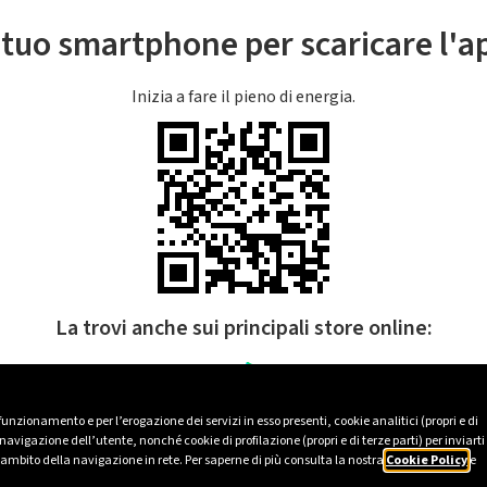
l tuo smartphone per scaricare l'
Inizia a fare il pieno di energia.
La trovi anche sui principali store online:
 funzionamento e per l’erogazione dei servizi in esso presenti, cookie analitici (propri e di
avigazione dell’utente, nonché cookie di profilazione (propri e di terze parti) per inviarti
’ambito della navigazione in rete. Per saperne di più consulta la nostra
Cookie Policy
e