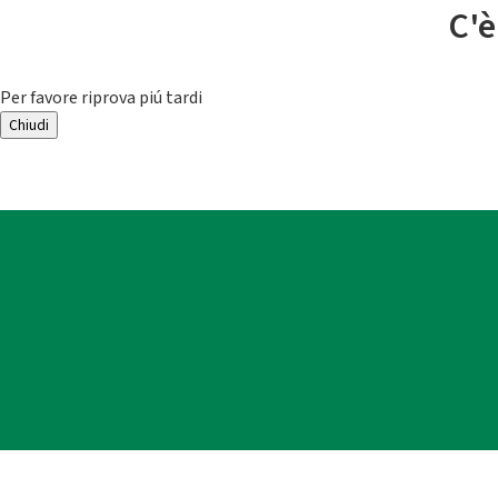
C'è
Per favore riprova piú tardi
Chiudi