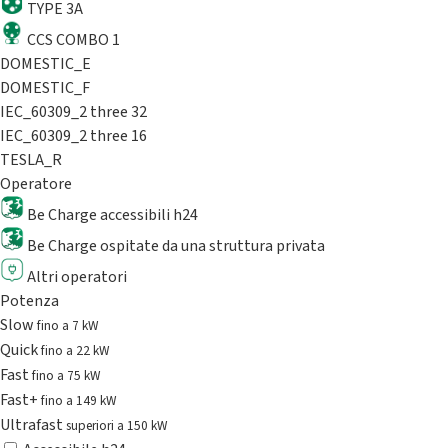
TYPE 3A
CCS COMBO 1
DOMESTIC_E
DOMESTIC_F
IEC_60309_2 three 32
IEC_60309_2 three 16
TESLA_R
Operatore
Be Charge accessibili h24
Be Charge ospitate da una struttura privata
Altri operatori
Potenza
Slow
fino a 7 kW
Quick
fino a 22 kW
Fast
fino a 75 kW
Fast+
fino a 149 kW
Ultrafast
superiori a 150 kW