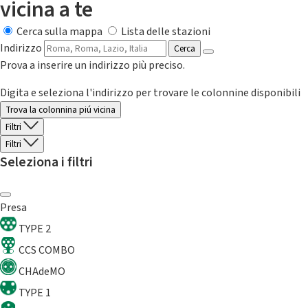
vicina a te
Cerca sulla mappa
Lista delle stazioni
Indirizzo
Cerca
Prova a inserire un indirizzo più preciso.
Digita e seleziona l'indirizzo per trovare le colonnine disponibili
Trova la colonnina piú vicina
Filtri
Filtri
Seleziona i filtri
Presa
TYPE 2
CCS COMBO
CHAdeMO
TYPE 1