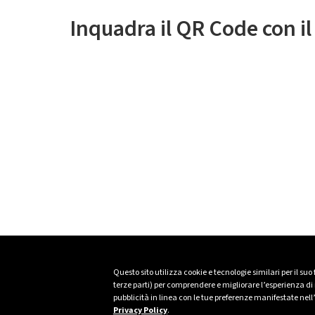
Inquadra il QR Code con i
Questo sito utilizza cookie e tecnologie similari per il suo
terze parti) per comprendere e migliorare l’esperienza di n
pubblicità in linea con le tue preferenze manifestate nell
Privacy Policy
.