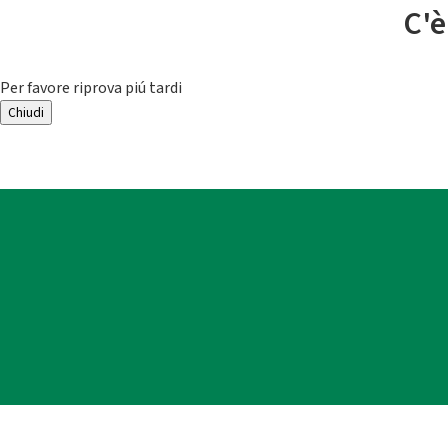
C'è
Per favore riprova piú tardi
Chiudi