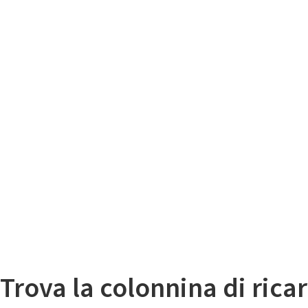
Il
Mappa colonnine di ricarica auto elettriche
Trova la colonnina di ricar