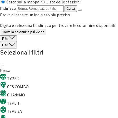
Cerca sulla mappa
Lista delle stazioni
Indirizzo
Cerca
Prova a inserire un indirizzo più preciso.
Digita e seleziona l'indirizzo per trovare le colonnine disponibili
Trova la colonnina piú vicina
Filtri
Filtri
Seleziona i filtri
Presa
TYPE 2
CCS COMBO
CHAdeMO
TYPE 1
TYPE 3A