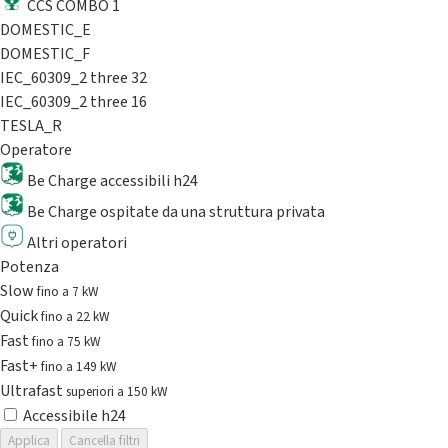
CCS COMBO 1
DOMESTIC_E
DOMESTIC_F
IEC_60309_2 three 32
IEC_60309_2 three 16
TESLA_R
Operatore
Be Charge accessibili h24
Be Charge ospitate da una struttura privata
Altri operatori
Potenza
Slow
fino a 7 kW
Quick
fino a 22 kW
Fast
fino a 75 kW
Fast+
fino a 149 kW
Ultrafast
superiori a 150 kW
Accessibile h24
Applica
Cancella filtri