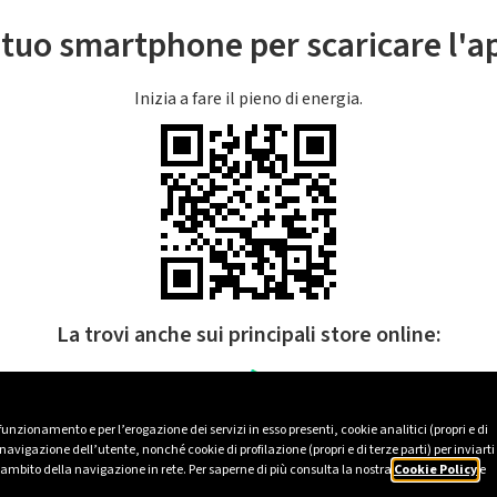
l tuo smartphone per scaricare l'
Inizia a fare il pieno di energia.
La trovi anche sui principali store online:
 funzionamento e per l’erogazione dei servizi in esso presenti, cookie analitici (propri e di
avigazione dell’utente, nonché cookie di profilazione (propri e di terze parti) per inviarti
’ambito della navigazione in rete. Per saperne di più consulta la nostra
Cookie Policy
e