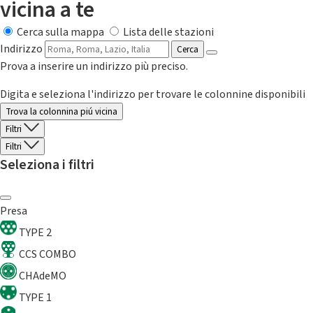
vicina a te
Cerca sulla mappa
Lista delle stazioni
Indirizzo
Cerca
Prova a inserire un indirizzo più preciso.
Digita e seleziona l'indirizzo per trovare le colonnine disponibili
Trova la colonnina piú vicina
Filtri
Filtri
Seleziona i filtri
Presa
TYPE 2
CCS COMBO
CHAdeMO
TYPE 1