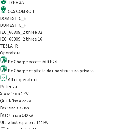
TYPE 3A
CCS COMBO 1
DOMESTIC_E
DOMESTIC_F
IEC_60309_2 three 32
IEC_60309_2 three 16
TESLA_R
Operatore
Be Charge accessibili h24
Be Charge ospitate da una struttura privata
Altri operatori
Potenza
Slow
fino a 7 kW
Quick
fino a 22 kW
Fast
fino a 75 kW
Fast+
fino a 149 kW
Ultrafast
superiori a 150 kW