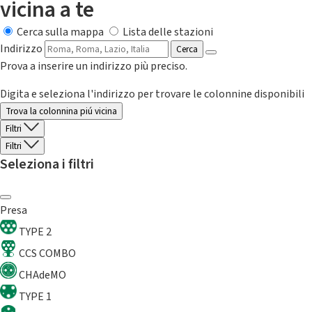
vicina a te
Cerca sulla mappa
Lista delle stazioni
Indirizzo
Cerca
Prova a inserire un indirizzo più preciso.
Digita e seleziona l'indirizzo per trovare le colonnine disponibili
Trova la colonnina piú vicina
Filtri
Filtri
Seleziona i filtri
Presa
TYPE 2
CCS COMBO
CHAdeMO
TYPE 1