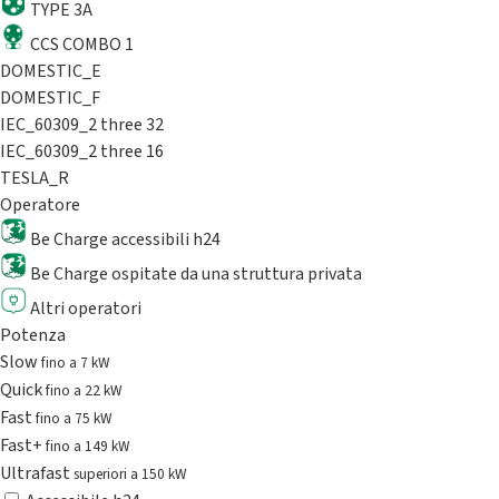
TYPE 3A
CCS COMBO 1
DOMESTIC_E
DOMESTIC_F
IEC_60309_2 three 32
IEC_60309_2 three 16
TESLA_R
Operatore
Be Charge accessibili h24
Be Charge ospitate da una struttura privata
Altri operatori
Potenza
Slow
fino a 7 kW
Quick
fino a 22 kW
Fast
fino a 75 kW
Fast+
fino a 149 kW
Ultrafast
superiori a 150 kW