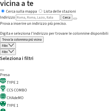
vicina a te
Cerca sulla mappa
Lista delle stazioni
Indirizzo
Cerca
Prova a inserire un indirizzo più preciso.
Digita e seleziona l'indirizzo per trovare le colonnine disponibili
Trova la colonnina piú vicina
Filtri
Filtri
Seleziona i filtri
Presa
TYPE 2
CCS COMBO
CHAdeMO
TYPE 1