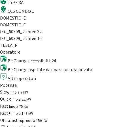
TYPE 3A
CCS COMBO 1
DOMESTIC_E
DOMESTIC_F
IEC_60309_2 three 32
IEC_60309_2 three 16
TESLA_R
Operatore
Be Charge accessibili h24
Be Charge ospitate da una struttura privata
Altri operatori
Potenza
Slow
fino a 7 kW
Quick
fino a 22 kW
Fast
fino a 75 kW
Fast+
fino a 149 kW
Ultrafast
superiori a 150 kW