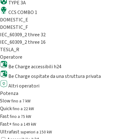
TYPE 3A
CCS COMBO 1
DOMESTIC_E
DOMESTIC_F
IEC_60309_2 three 32
IEC_60309_2 three 16
TESLA_R
Operatore
Be Charge accessibili h24
Be Charge ospitate da una struttura privata
Altri operatori
Potenza
Slow
fino a 7 kW
Quick
fino a 22 kW
Fast
fino a 75 kW
Fast+
fino a 149 kW
Ultrafast
superiori a 150 kW