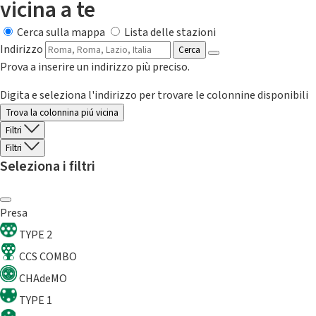
vicina a te
Cerca sulla mappa
Lista delle stazioni
Indirizzo
Cerca
Prova a inserire un indirizzo più preciso.
Digita e seleziona l'indirizzo per trovare le colonnine disponibili
Trova la colonnina piú vicina
Filtri
Filtri
Seleziona i filtri
Presa
TYPE 2
CCS COMBO
CHAdeMO
TYPE 1