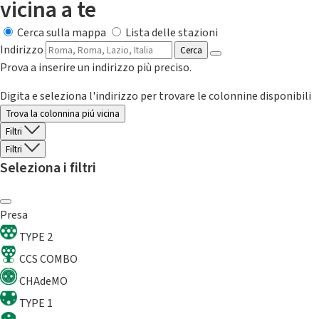
vicina a te
Cerca sulla mappa
Lista delle stazioni
Indirizzo
Cerca
Prova a inserire un indirizzo più preciso.
Digita e seleziona l'indirizzo per trovare le colonnine disponibili
Trova la colonnina piú vicina
Filtri
Filtri
Seleziona i filtri
Presa
TYPE 2
CCS COMBO
CHAdeMO
TYPE 1