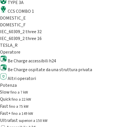
TYPE 3A
CCS COMBO 1
DOMESTIC_E
DOMESTIC_F
IEC_60309_2 three 32
IEC_60309_2 three 16
TESLA_R
Operatore
Be Charge accessibili h24
Be Charge ospitate da una struttura privata
Altri operatori
Potenza
Slow
fino a 7 kW
Quick
fino a 22 kW
Fast
fino a 75 kW
Fast+
fino a 149 kW
Ultrafast
superiori a 150 kW