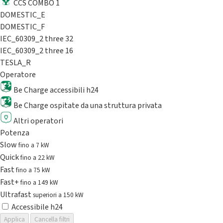
CCS COMBO 1
DOMESTIC_E
DOMESTIC_F
IEC_60309_2 three 32
IEC_60309_2 three 16
TESLA_R
Operatore
Be Charge accessibili h24
Be Charge ospitate da una struttura privata
Altri operatori
Potenza
Slow
fino a 7 kW
Quick
fino a 22 kW
Fast
fino a 75 kW
Fast+
fino a 149 kW
Ultrafast
superiori a 150 kW
Accessibile h24
Applica
Cancella filtri