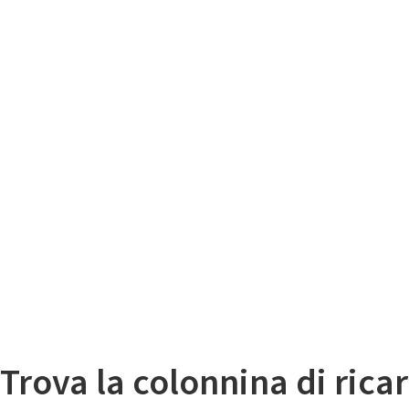
Il
Mappa colonnine di ricarica auto elettriche
Trova la colonnina di ricar