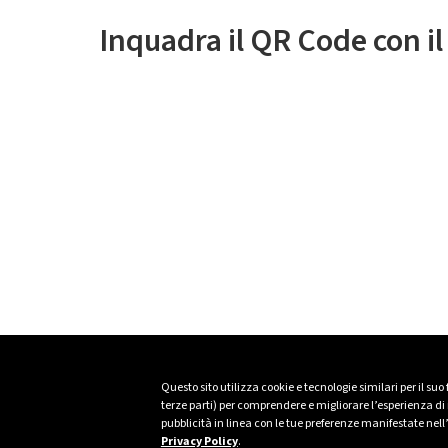
Inquadra il QR Code con i
Questo sito utilizza cookie e tecnologie similari per il suo
terze parti) per comprendere e migliorare l’esperienza di n
pubblicità in linea con le tue preferenze manifestate nell
Privacy Policy
.