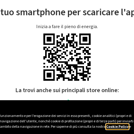
l tuo smartphone per scaricare l'
Inizia a fare il pieno di energia.
La trovi anche sui principali store online:
 funzionamento e per l’erogazione dei servizi in esso presenti, cookie analitici (propri e di
avigazione dell’utente, nonché cookie di profilazione (propri e di terze parti) per inviarti
’ambito della navigazione in rete. Per saperne di più consulta la nostra
Cookie Policy
e