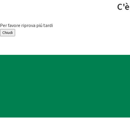
C'è
Per favore riprova piú tardi
Chiudi