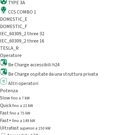
TYPE 3A
CCS COMBO 1
DOMESTIC_E
DOMESTIC_F
IEC_60309_2 three 32
IEC_60309_2 three 16
TESLA_R
Operatore
Be Charge accessibili h24
Be Charge ospitate da una struttura privata
Altri operatori
Potenza
Slow
fino a 7 kW
Quick
fino a 22 kW
Fast
fino a 75 kW
Fast+
fino a 149 kW
Ultrafast
superiori a 150 kW