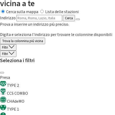
vicina a te
Cerca sulla mappa
Lista delle stazioni
Indirizzo
Cerca
Prova a inserire un indirizzo più preciso.
Digita e seleziona l'indirizzo per trovare le colonnine disponibili
Trova la colonnina piú vicina
Filtri
Filtri
Seleziona i filtri
Presa
TYPE 2
CCS COMBO
CHAdeMO
TYPE 1