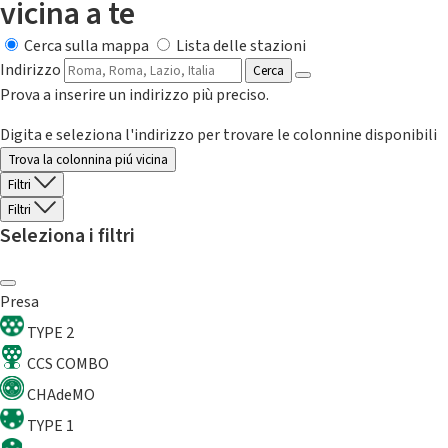
vicina a te
Cerca sulla mappa
Lista delle stazioni
Indirizzo
Cerca
Prova a inserire un indirizzo più preciso.
Digita e seleziona l'indirizzo per trovare le colonnine disponibili
Trova la colonnina piú vicina
Filtri
Filtri
Seleziona i filtri
Presa
TYPE 2
CCS COMBO
CHAdeMO
TYPE 1