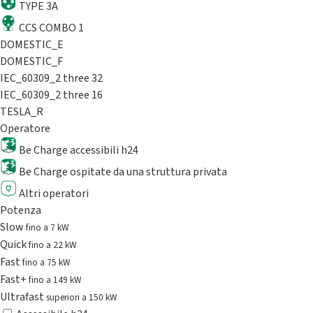
TYPE 3A
CCS COMBO 1
DOMESTIC_E
DOMESTIC_F
IEC_60309_2 three 32
IEC_60309_2 three 16
TESLA_R
Operatore
Be Charge accessibili h24
Be Charge ospitate da una struttura privata
Altri operatori
Potenza
Slow
fino a 7 kW
Quick
fino a 22 kW
Fast
fino a 75 kW
Fast+
fino a 149 kW
Ultrafast
superiori a 150 kW