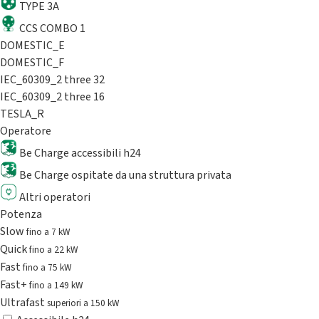
TYPE 3A
CCS COMBO 1
DOMESTIC_E
DOMESTIC_F
IEC_60309_2 three 32
IEC_60309_2 three 16
TESLA_R
Operatore
Be Charge accessibili h24
Be Charge ospitate da una struttura privata
Altri operatori
Potenza
Slow
fino a 7 kW
Quick
fino a 22 kW
Fast
fino a 75 kW
Fast+
fino a 149 kW
Ultrafast
superiori a 150 kW