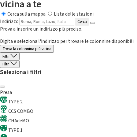
vicina a te
Cerca sulla mappa
Lista delle stazioni
Indirizzo
Cerca
Prova a inserire un indirizzo più preciso.
Digita e seleziona l'indirizzo per trovare le colonnine disponibili
Trova la colonnina piú vicina
Filtri
Filtri
Seleziona i filtri
Presa
TYPE 2
CCS COMBO
CHAdeMO
TYPE 1