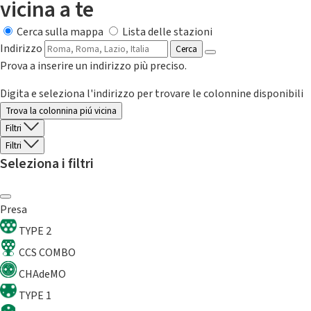
vicina a te
Cerca sulla mappa
Lista delle stazioni
Indirizzo
Cerca
Prova a inserire un indirizzo più preciso.
Digita e seleziona l'indirizzo per trovare le colonnine disponibili
Trova la colonnina piú vicina
Filtri
Filtri
Seleziona i filtri
Presa
TYPE 2
CCS COMBO
CHAdeMO
TYPE 1