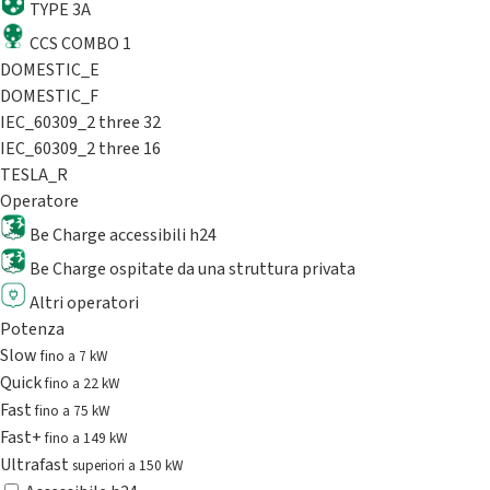
TYPE 3A
CCS COMBO 1
DOMESTIC_E
DOMESTIC_F
IEC_60309_2 three 32
IEC_60309_2 three 16
TESLA_R
Operatore
Be Charge accessibili h24
Be Charge ospitate da una struttura privata
Altri operatori
Potenza
Slow
fino a 7 kW
Quick
fino a 22 kW
Fast
fino a 75 kW
Fast+
fino a 149 kW
Ultrafast
superiori a 150 kW