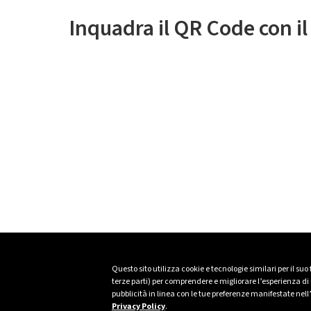
Inquadra il QR Code con i
Questo sito utilizza cookie e tecnologie similari per il suo
terze parti) per comprendere e migliorare l’esperienza di n
pubblicità in linea con le tue preferenze manifestate nell
Privacy Policy
.