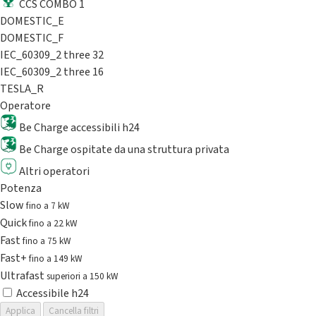
CCS COMBO 1
DOMESTIC_E
DOMESTIC_F
IEC_60309_2 three 32
IEC_60309_2 three 16
TESLA_R
Operatore
Be Charge accessibili h24
Be Charge ospitate da una struttura privata
Altri operatori
Potenza
Slow
fino a 7 kW
Quick
fino a 22 kW
Fast
fino a 75 kW
Fast+
fino a 149 kW
Ultrafast
superiori a 150 kW
Accessibile h24
Applica
Cancella filtri