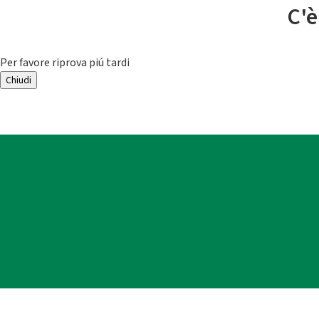
C'è
Per favore riprova piú tardi
Chiudi