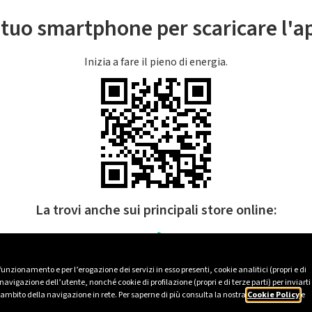
l tuo smartphone per scaricare l'
Inizia a fare il pieno di energia.
La trovi anche sui principali store online:
 funzionamento e per l’erogazione dei servizi in esso presenti, cookie analitici (propri e di
avigazione dell’utente, nonché cookie di profilazione (propri e di terze parti) per inviarti
’ambito della navigazione in rete. Per saperne di più consulta la nostra
Cookie Policy
e