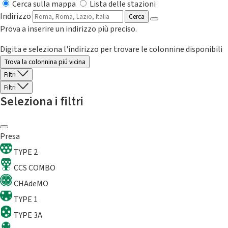
Cerca sulla mappa
Lista delle stazioni
Indirizzo
Cerca
Prova a inserire un indirizzo più preciso.
Digita e seleziona l'indirizzo per trovare le colonnine disponibili
Trova la colonnina piú vicina
Filtri
Filtri
Seleziona i filtri
Presa
TYPE 2
CCS COMBO
CHAdeMO
TYPE 1
TYPE 3A