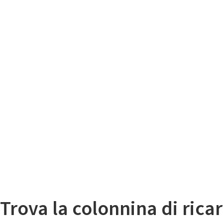
Il
Mappa colonnine di ricarica auto elettriche
Trova la colonnina di ricar