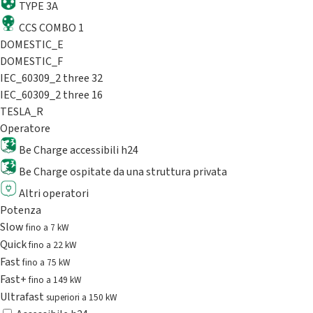
TYPE 3A
CCS COMBO 1
DOMESTIC_E
DOMESTIC_F
IEC_60309_2 three 32
IEC_60309_2 three 16
TESLA_R
Operatore
Be Charge accessibili h24
Be Charge ospitate da una struttura privata
Altri operatori
Potenza
Slow
fino a 7 kW
Quick
fino a 22 kW
Fast
fino a 75 kW
Fast+
fino a 149 kW
Ultrafast
superiori a 150 kW