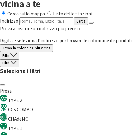
vicina a te
Cerca sulla mappa
Lista delle stazioni
Indirizzo
Cerca
Prova a inserire un indirizzo più preciso.
Digita e seleziona l'indirizzo per trovare le colonnine disponibili
Trova la colonnina piú vicina
Filtri
Filtri
Seleziona i filtri
Presa
TYPE 2
CCS COMBO
CHAdeMO
TYPE 1