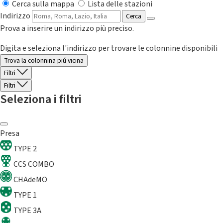
Cerca sulla mappa
Lista delle stazioni
Indirizzo
Cerca
Prova a inserire un indirizzo più preciso.
Digita e seleziona l'indirizzo per trovare le colonnine disponibili
Trova la colonnina piú vicina
Filtri
Filtri
Seleziona i filtri
Presa
TYPE 2
CCS COMBO
CHAdeMO
TYPE 1
TYPE 3A