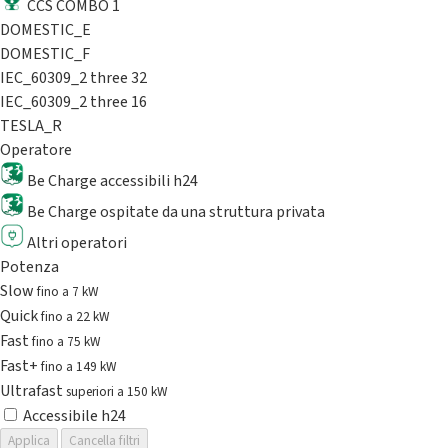
CCS COMBO 1
DOMESTIC_E
DOMESTIC_F
IEC_60309_2 three 32
IEC_60309_2 three 16
TESLA_R
Operatore
Be Charge accessibili h24
Be Charge ospitate da una struttura privata
Altri operatori
Potenza
Slow
fino a 7 kW
Quick
fino a 22 kW
Fast
fino a 75 kW
Fast+
fino a 149 kW
Ultrafast
superiori a 150 kW
Accessibile h24
Applica
Cancella filtri