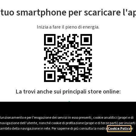
l tuo smartphone per scaricare l'
Inizia a fare il pieno di energia.
La trovi anche sui principali store online:
 funzionamento e per l’erogazione dei servizi in esso presenti, cookie analitici (propri e di
avigazione dell’utente, nonché cookie di profilazione (propri e di terze parti) per inviarti
’ambito della navigazione in rete. Per saperne di più consulta la nostra
Cookie Policy
e