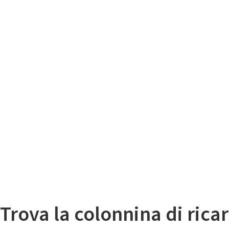
Il
Mappa colonnine di ricarica auto elettriche
Trova la colonnina di ricar