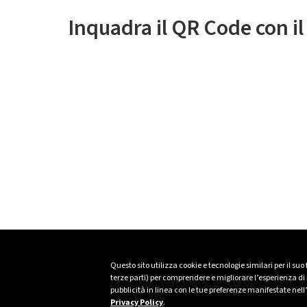
Inquadra il QR Code con i
Questo sito utilizza cookie e tecnologie similari per il suo
terze parti) per comprendere e migliorare l’esperienza di n
pubblicità in linea con le tue preferenze manifestate nell
Privacy Policy
.