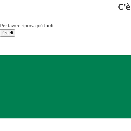
C'è
Per favore riprova piú tardi
Chiudi