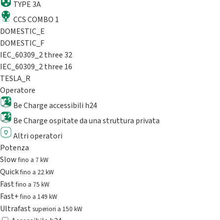
TYPE 3A
CCS COMBO 1
DOMESTIC_E
DOMESTIC_F
IEC_60309_2 three 32
IEC_60309_2 three 16
TESLA_R
Operatore
Be Charge accessibili h24
Be Charge ospitate da una struttura privata
Altri operatori
Potenza
Slow
fino a 7 kW
Quick
fino a 22 kW
Fast
fino a 75 kW
Fast+
fino a 149 kW
Ultrafast
superiori a 150 kW