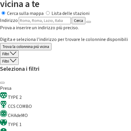
vicina a te
Cerca sulla mappa
Lista delle stazioni
Indirizzo
Cerca
Prova a inserire un indirizzo più preciso.
Digita e seleziona l'indirizzo per trovare le colonnine disponibili
Trova la colonnina piú vicina
Filtri
Filtri
Seleziona i filtri
Presa
TYPE 2
CCS COMBO
CHAdeMO
TYPE 1