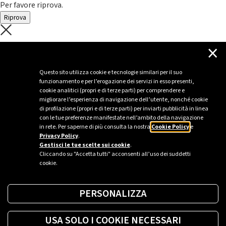
Per favore riprova.
Riprova
C'è un problema con il recupero dei
×
dati.
Questo sito utilizza cookie e tecnologie similari per il suo
funzionamento e per l’erogazione dei servizi in esso presenti,
Per favore riprova piú tardi
cookie analitici (propri e di terze parti) per comprendere e
migliorare l’esperienza di navigazione dell’utente, nonché cookie
Chiudi
di profilazione (propri e di terze parti) per inviarti pubblicità in linea
con le tue preferenze manifestate nell’ambito della navigazione
in rete. Per saperne di più consulta la nostra
Cookie Policy
e
Privacy Policy
.
Sei un’azienda o una PA?
Gestisci le tue scelte sui cookie
.
Cliccando su "Accetta tutti" acconsenti all’uso dei suddetti
cookie.
Trova la soluzione più giusta per te.
PERSONALIZZA
Richiedi una colonnina
USA SOLO I COOKIE NECESSARI