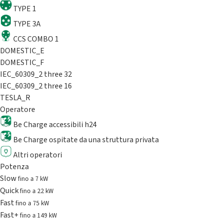
TYPE 1
TYPE 3A
CCS COMBO 1
DOMESTIC_E
DOMESTIC_F
IEC_60309_2 three 32
IEC_60309_2 three 16
TESLA_R
Operatore
Be Charge accessibili h24
Be Charge ospitate da una struttura privata
Altri operatori
Potenza
Slow
fino a 7 kW
Quick
fino a 22 kW
Fast
fino a 75 kW
Fast+
fino a 149 kW