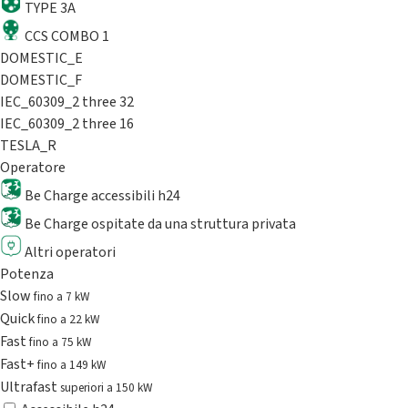
TYPE 3A
CCS COMBO 1
DOMESTIC_E
DOMESTIC_F
IEC_60309_2 three 32
IEC_60309_2 three 16
TESLA_R
Operatore
Be Charge accessibili h24
Be Charge ospitate da una struttura privata
Altri operatori
Potenza
Slow
fino a 7 kW
Quick
fino a 22 kW
Fast
fino a 75 kW
Fast+
fino a 149 kW
Ultrafast
superiori a 150 kW