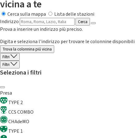
vicina a te
Cerca sulla mappa
Lista delle stazioni
Indirizzo
Cerca
Prova a inserire un indirizzo più preciso.
Digita e seleziona l'indirizzo per trovare le colonnine disponibili
Trova la colonnina piú vicina
Filtri
Filtri
Seleziona i filtri
Presa
TYPE 2
CCS COMBO
CHAdeMO
TYPE 1