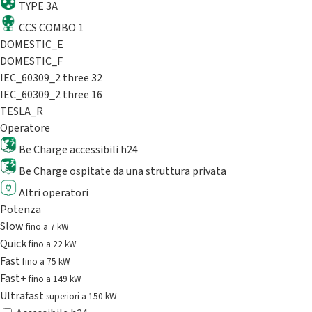
TYPE 3A
CCS COMBO 1
DOMESTIC_E
DOMESTIC_F
IEC_60309_2 three 32
IEC_60309_2 three 16
TESLA_R
Operatore
Be Charge accessibili h24
Be Charge ospitate da una struttura privata
Altri operatori
Potenza
Slow
fino a 7 kW
Quick
fino a 22 kW
Fast
fino a 75 kW
Fast+
fino a 149 kW
Ultrafast
superiori a 150 kW