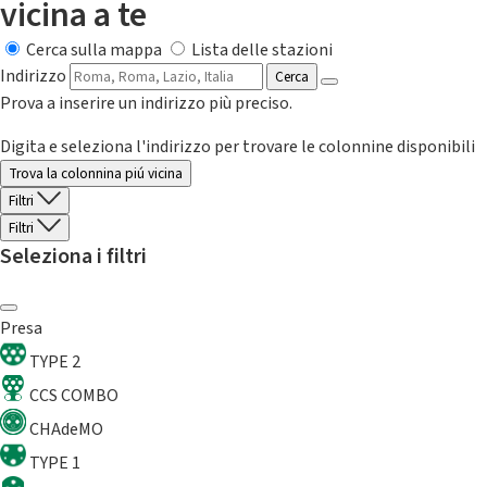
vicina a te
Cerca sulla mappa
Lista delle stazioni
Indirizzo
Cerca
Prova a inserire un indirizzo più preciso.
Digita e seleziona l'indirizzo per trovare le colonnine disponibili
Trova la colonnina piú vicina
Filtri
Filtri
Seleziona i filtri
Presa
TYPE 2
CCS COMBO
CHAdeMO
TYPE 1