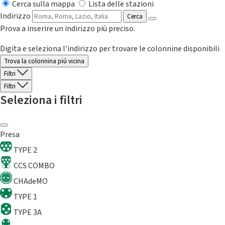
Cerca sulla mappa
Lista delle stazioni
Indirizzo
Cerca
Prova a inserire un indirizzo più preciso.
Digita e seleziona l'indirizzo per trovare le colonnine disponibili
Trova la colonnina piú vicina
Filtri
Filtri
Seleziona i filtri
Presa
TYPE 2
CCS COMBO
CHAdeMO
TYPE 1
TYPE 3A