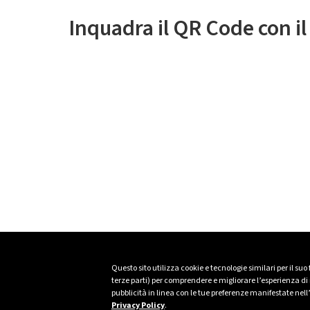
Inquadra il QR Code con i
Questo sito utilizza cookie e tecnologie similari per il suo
terze parti) per comprendere e migliorare l’esperienza di n
pubblicità in linea con le tue preferenze manifestate nell
Privacy Policy
.