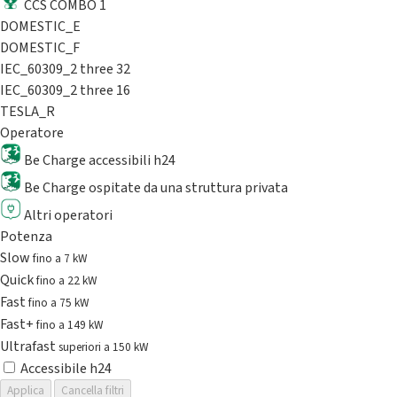
CCS COMBO 1
DOMESTIC_E
DOMESTIC_F
IEC_60309_2 three 32
IEC_60309_2 three 16
TESLA_R
Operatore
Be Charge accessibili h24
Be Charge ospitate da una struttura privata
Altri operatori
Potenza
Slow
fino a 7 kW
Quick
fino a 22 kW
Fast
fino a 75 kW
Fast+
fino a 149 kW
Ultrafast
superiori a 150 kW
Accessibile h24
Applica
Cancella filtri