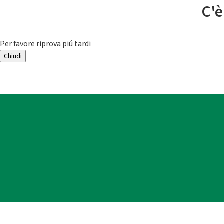
C'è
Per favore riprova piú tardi
Chiudi