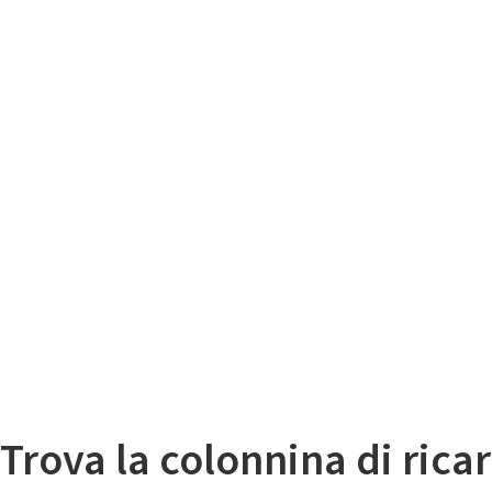
Il
Mappa colonnine di ricarica auto elettriche
Trova la colonnina di ricar