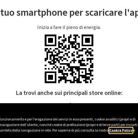
l tuo smartphone per scaricare l'
Inizia a fare il pieno di energia.
La trovi anche sui principali store online:
 funzionamento e per l’erogazione dei servizi in esso presenti, cookie analitici (propri e di
avigazione dell’utente, nonché cookie di profilazione (propri e di terze parti) per inviarti
’ambito della navigazione in rete. Per saperne di più consulta la nostra
Cookie Policy
e