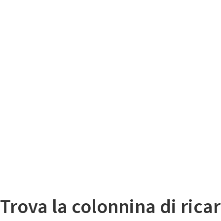
Il
Mappa colonnine di ricarica auto elettriche
Trova la colonnina di ricar