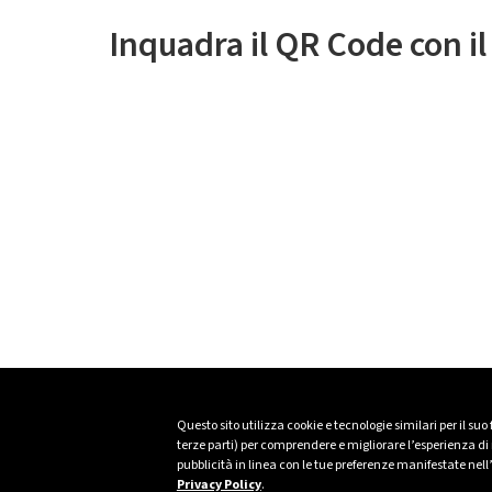
Inquadra il QR Code con i
Questo sito utilizza cookie e tecnologie similari per il suo
terze parti) per comprendere e migliorare l’esperienza di n
pubblicità in linea con le tue preferenze manifestate nell
Privacy Policy
.