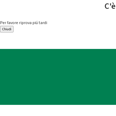
C'è
Per favore riprova piú tardi
Chiudi