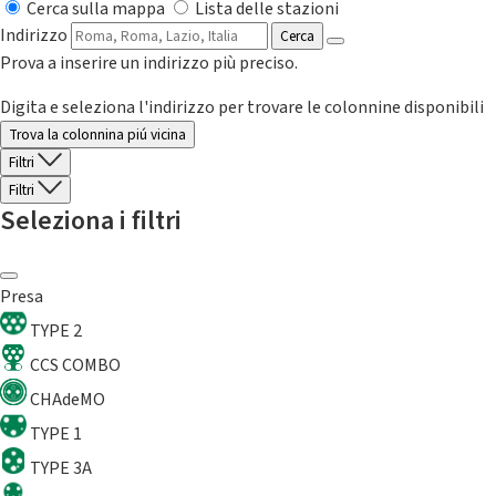
Cerca sulla mappa
Lista delle stazioni
Indirizzo
Cerca
Prova a inserire un indirizzo più preciso.
Digita e seleziona l'indirizzo per trovare le colonnine disponibili
Trova la colonnina piú vicina
Filtri
Filtri
Seleziona i filtri
Presa
TYPE 2
CCS COMBO
CHAdeMO
TYPE 1
TYPE 3A