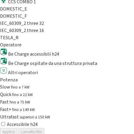
CCS COMBO 1
DOMESTIC_E
DOMESTIC_F
IEC_60309_2 three 32
IEC_60309_2 three 16
TESLA_R
Operatore
Be Charge accessibili h24
Be Charge ospitate da una struttura privata
Altri operatori
Potenza
Slow
fino a 7 kW
Quick
fino a 22 kW
Fast
fino a 75 kW
Fast+
fino a 149 kW
Ultrafast
superiori a 150 kW
Accessibile h24
Applica
Cancella filtri