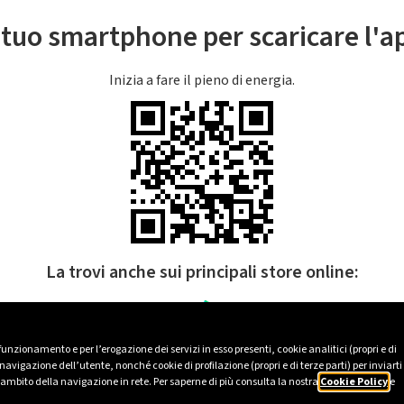
l tuo smartphone per scaricare l'
Inizia a fare il pieno di energia.
La trovi anche sui principali store online:
 funzionamento e per l’erogazione dei servizi in esso presenti, cookie analitici (propri e di
avigazione dell’utente, nonché cookie di profilazione (propri e di terze parti) per inviarti
’ambito della navigazione in rete. Per saperne di più consulta la nostra
Cookie Policy
e