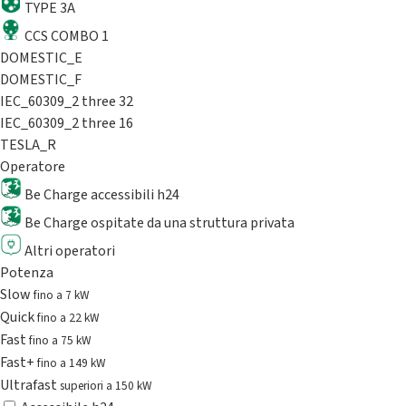
TYPE 3A
CCS COMBO 1
DOMESTIC_E
DOMESTIC_F
IEC_60309_2 three 32
IEC_60309_2 three 16
TESLA_R
Operatore
Be Charge accessibili h24
Be Charge ospitate da una struttura privata
Altri operatori
Potenza
Slow
fino a 7 kW
Quick
fino a 22 kW
Fast
fino a 75 kW
Fast+
fino a 149 kW
Ultrafast
superiori a 150 kW