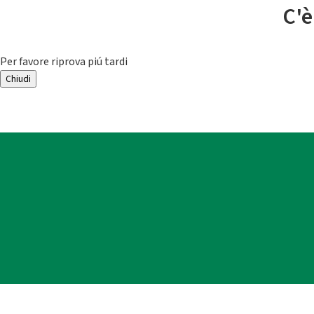
C'è
Per favore riprova piú tardi
Chiudi