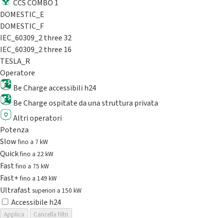
CCS COMBO 1
DOMESTIC_E
DOMESTIC_F
IEC_60309_2 three 32
IEC_60309_2 three 16
TESLA_R
Operatore
Be Charge accessibili h24
Be Charge ospitate da una struttura privata
Altri operatori
Potenza
Slow
fino a 7 kW
Quick
fino a 22 kW
Fast
fino a 75 kW
Fast+
fino a 149 kW
Ultrafast
superiori a 150 kW
Accessibile h24
Applica
Cancella filtri