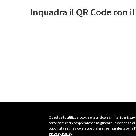
Inquadra il QR Code con i
Questo sito utilizza cookie e tecnologie similari per il suo
terze parti) per comprendere e migliorare l’esperienza di n
pubblicità in linea con le tue preferenze manifestate nell
Privacy Policy
.