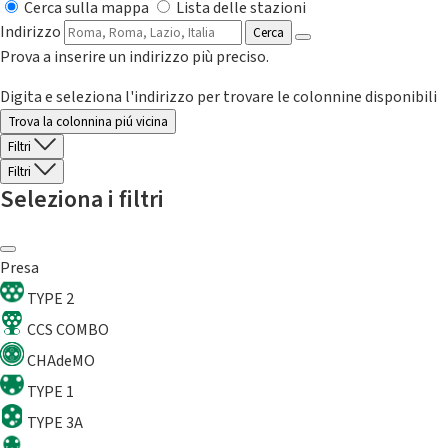
Cerca sulla mappa
Lista delle stazioni
Indirizzo
Cerca
Prova a inserire un indirizzo più preciso.
Digita e seleziona l'indirizzo per trovare le colonnine disponibili
Trova la colonnina piú vicina
Filtri
Filtri
Seleziona i filtri
Presa
TYPE 2
CCS COMBO
CHAdeMO
TYPE 1
TYPE 3A