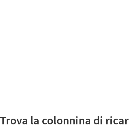
Il
Mappa colonnine di ricarica auto elettriche
Trova la colonnina di ricar