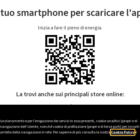
l tuo smartphone per scaricare l'
Inizia a fare il pieno di energia.
La trovi anche sui principali store online:
 funzionamento e per l’erogazione dei servizi in esso presenti, cookie analitici (propri e di
avigazione dell’utente, nonché cookie di profilazione (propri e di terze parti) per inviarti
’ambito della navigazione in rete. Per saperne di più consulta la nostra
Cookie Policy
e