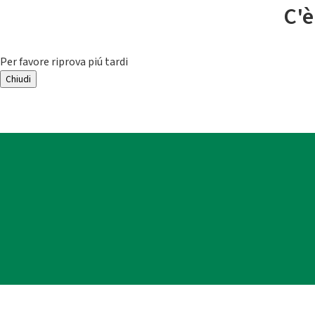
C'è
Per favore riprova piú tardi
Chiudi