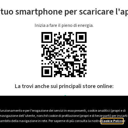
l tuo smartphone per scaricare l'
Inizia a fare il pieno di energia.
La trovi anche sui principali store online:
 funzionamento e per l’erogazione dei servizi in esso presenti, cookie analitici (propri e di
avigazione dell’utente, nonché cookie di profilazione (propri e di terze parti) per inviarti
’ambito della navigazione in rete. Per saperne di più consulta la nostra
Cookie Policy
e