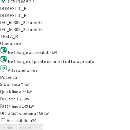
CCS COMBO 1
DOMESTIC_E
DOMESTIC_F
IEC_60309_2 three 32
IEC_60309_2 three 16
TESLA_R
Operatore
Be Charge accessibili h24
Be Charge ospitate da una struttura privata
Altri operatori
Potenza
Slow
fino a 7 kW
Quick
fino a 22 kW
Fast
fino a 75 kW
Fast+
fino a 149 kW
Ultrafast
superiori a 150 kW
Accessibile h24
Applica
Cancella filtri