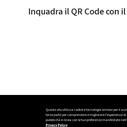
Inquadra il QR Code con i
Questo sito utilizza cookie e tecnologie similari per il suo
terze parti) per comprendere e migliorare l’esperienza di n
pubblicità in linea con le tue preferenze manifestate nell
Privacy Policy
.