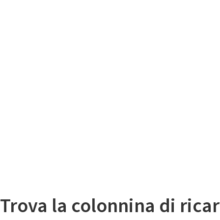
Il
Mappa colonnine di ricarica auto elettriche
Trova la colonnina di ricar