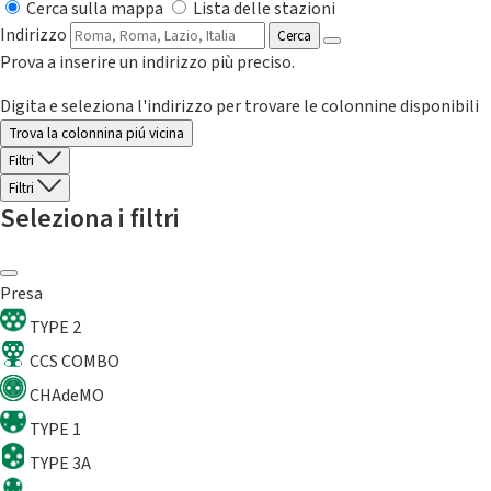
Cerca sulla mappa
Lista delle stazioni
Indirizzo
Cerca
Prova a inserire un indirizzo più preciso.
Digita e seleziona l'indirizzo per trovare le colonnine disponibili
Trova la colonnina piú vicina
Filtri
Filtri
Seleziona i filtri
Presa
TYPE 2
CCS COMBO
CHAdeMO
TYPE 1
TYPE 3A