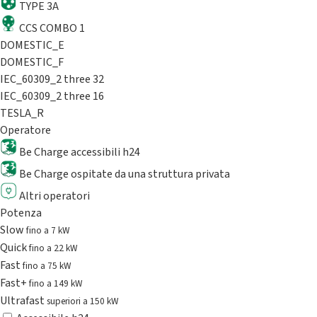
TYPE 3A
CCS COMBO 1
DOMESTIC_E
DOMESTIC_F
IEC_60309_2 three 32
IEC_60309_2 three 16
TESLA_R
Operatore
Be Charge accessibili h24
Be Charge ospitate da una struttura privata
Altri operatori
Potenza
Slow
fino a 7 kW
Quick
fino a 22 kW
Fast
fino a 75 kW
Fast+
fino a 149 kW
Ultrafast
superiori a 150 kW