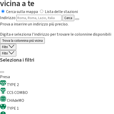
vicina a te
Cerca sulla mappa
Lista delle stazioni
Indirizzo
Cerca
Prova a inserire un indirizzo più preciso.
Digita e seleziona l'indirizzo per trovare le colonnine disponibili
Trova la colonnina piú vicina
Filtri
Filtri
Seleziona i filtri
Presa
TYPE 2
CCS COMBO
CHAdeMO
TYPE 1