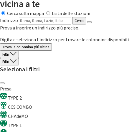
vicina a te
Cerca sulla mappa
Lista delle stazioni
Indirizzo
Cerca
Prova a inserire un indirizzo più preciso.
Digita e seleziona l'indirizzo per trovare le colonnine disponibili
Trova la colonnina piú vicina
Filtri
Filtri
Seleziona i filtri
Presa
TYPE 2
CCS COMBO
CHAdeMO
TYPE 1