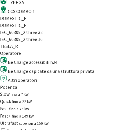
TYPE 3A
CCS COMBO 1
DOMESTIC_E
DOMESTIC_F
IEC_60309_2 three 32
IEC_60309_2 three 16
TESLA_R
Operatore
Be Charge accessibili h24
Be Charge ospitate da una struttura privata
Altri operatori
Potenza
Slow
fino a 7 kW
Quick
fino a 22 kW
Fast
fino a 75 kW
Fast+
fino a 149 kW
Ultrafast
superiori a 150 kW