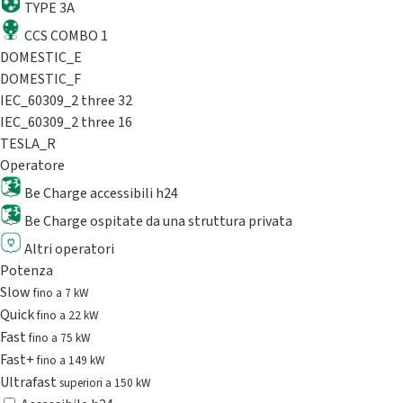
TYPE 3A
CCS COMBO 1
DOMESTIC_E
DOMESTIC_F
IEC_60309_2 three 32
IEC_60309_2 three 16
TESLA_R
Operatore
Be Charge accessibili h24
Be Charge ospitate da una struttura privata
Altri operatori
Potenza
Slow
fino a 7 kW
Quick
fino a 22 kW
Fast
fino a 75 kW
Fast+
fino a 149 kW
Ultrafast
superiori a 150 kW