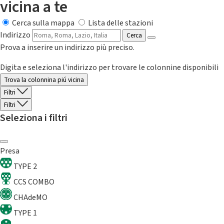
vicina a te
Cerca sulla mappa
Lista delle stazioni
Indirizzo
Cerca
Prova a inserire un indirizzo più preciso.
Digita e seleziona l'indirizzo per trovare le colonnine disponibili
Trova la colonnina piú vicina
Filtri
Filtri
Seleziona i filtri
Presa
TYPE 2
CCS COMBO
CHAdeMO
TYPE 1