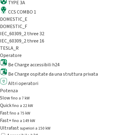
TYPE 3A
CCS COMBO 1
DOMESTIC_E
DOMESTIC_F
IEC_60309_2 three 32
IEC_60309_2 three 16
TESLA_R
Operatore
Be Charge accessibili h24
Be Charge ospitate da una struttura privata
Altri operatori
Potenza
Slow
fino a 7 kW
Quick
fino a 22 kW
Fast
fino a 75 kW
Fast+
fino a 149 kW
Ultrafast
superiori a 150 kW