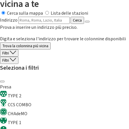
vicina a te
Cerca sulla mappa
Lista delle stazioni
Indirizzo
Cerca
Prova a inserire un indirizzo più preciso.
Digita e seleziona l'indirizzo per trovare le colonnine disponibili
Trova la colonnina piú vicina
Filtri
Filtri
Seleziona i filtri
Presa
TYPE 2
CCS COMBO
CHAdeMO
TYPE 1