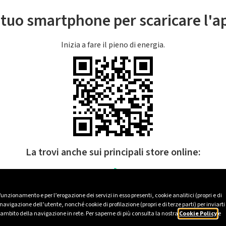
l tuo smartphone per scaricare l'
Inizia a fare il pieno di energia.
La trovi anche sui principali store online:
 funzionamento e per l’erogazione dei servizi in esso presenti, cookie analitici (propri e di
avigazione dell’utente, nonché cookie di profilazione (propri e di terze parti) per inviarti
’ambito della navigazione in rete. Per saperne di più consulta la nostra
Cookie Policy
e