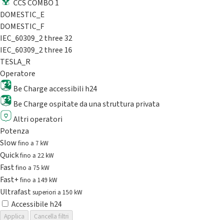
CCS COMBO 1
DOMESTIC_E
DOMESTIC_F
IEC_60309_2 three 32
IEC_60309_2 three 16
TESLA_R
Operatore
Be Charge accessibili h24
Be Charge ospitate da una struttura privata
Altri operatori
Potenza
Slow
fino a 7 kW
Quick
fino a 22 kW
Fast
fino a 75 kW
Fast+
fino a 149 kW
Ultrafast
superiori a 150 kW
Accessibile h24
Applica
Cancella filtri