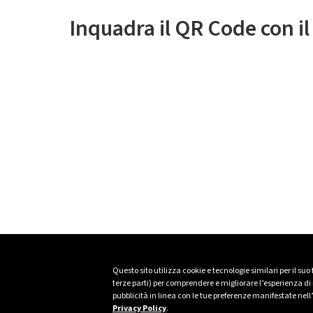
Inquadra il QR Code con i
Questo sito utilizza cookie e tecnologie similari per il suo
terze parti) per comprendere e migliorare l’esperienza di n
pubblicità in linea con le tue preferenze manifestate nell
Privacy Policy
.