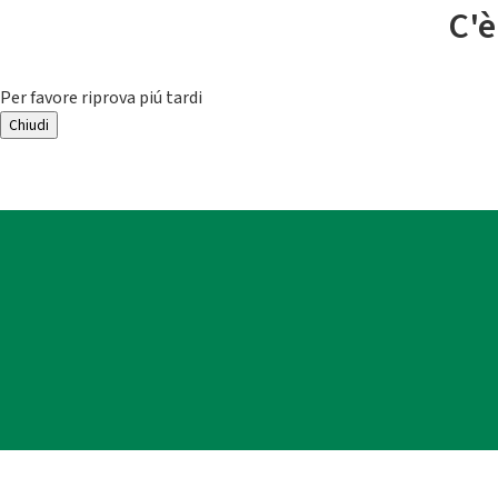
C'è
Per favore riprova piú tardi
Chiudi