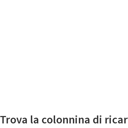
Il
Mappa colonnine di ricarica auto elettriche
Trova la colonnina di ricar