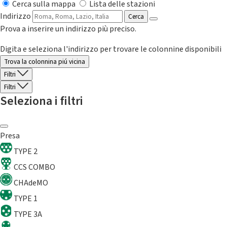
Cerca sulla mappa
Lista delle stazioni
Indirizzo
Cerca
Prova a inserire un indirizzo più preciso.
Digita e seleziona l'indirizzo per trovare le colonnine disponibili
Trova la colonnina piú vicina
Filtri
Filtri
Seleziona i filtri
Presa
TYPE 2
CCS COMBO
CHAdeMO
TYPE 1
TYPE 3A