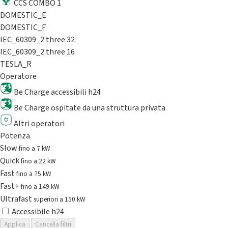
CCS COMBO 1
DOMESTIC_E
DOMESTIC_F
IEC_60309_2 three 32
IEC_60309_2 three 16
TESLA_R
Operatore
Be Charge accessibili h24
Be Charge ospitate da una struttura privata
Altri operatori
Potenza
Slow
fino a 7 kW
Quick
fino a 22 kW
Fast
fino a 75 kW
Fast+
fino a 149 kW
Ultrafast
superiori a 150 kW
Accessibile h24
Applica
Cancella filtri