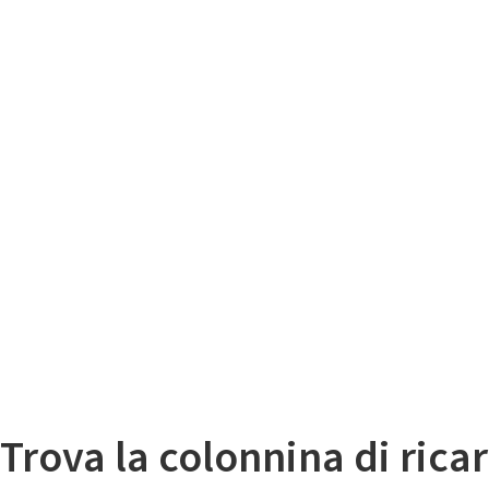
Il
Mappa colonnine di ricarica auto elettriche
Trova la colonnina di ricar