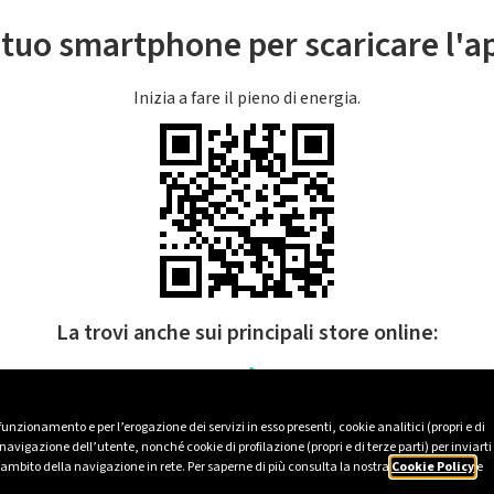
l tuo smartphone per scaricare l'
Inizia a fare il pieno di energia.
La trovi anche sui principali store online:
 funzionamento e per l’erogazione dei servizi in esso presenti, cookie analitici (propri e di
avigazione dell’utente, nonché cookie di profilazione (propri e di terze parti) per inviarti
’ambito della navigazione in rete. Per saperne di più consulta la nostra
Cookie Policy
e