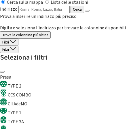
Cerca sulla mappa
Lista delle stazioni
Indirizzo
Cerca
Prova a inserire un indirizzo più preciso.
Digita e seleziona l'indirizzo per trovare le colonnine disponibili
Trova la colonnina piú vicina
Filtri
Filtri
Seleziona i filtri
Presa
TYPE 2
CCS COMBO
CHAdeMO
TYPE 1
TYPE 3A