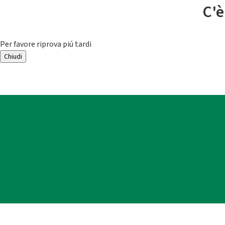
C'è
Per favore riprova piú tardi
Chiudi