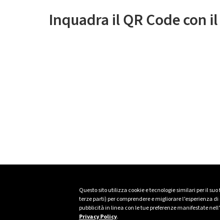
Inquadra il QR Code con i
Questo sito utilizza cookie e tecnologie similari per il suo
terze parti) per comprendere e migliorare l’esperienza di n
pubblicità in linea con le tue preferenze manifestate nell
Privacy Policy
.