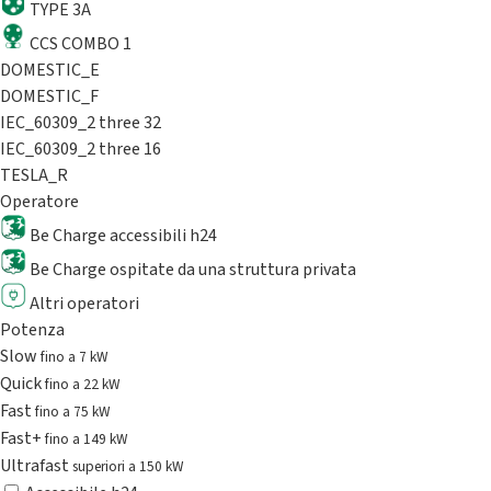
TYPE 3A
CCS COMBO 1
DOMESTIC_E
DOMESTIC_F
IEC_60309_2 three 32
IEC_60309_2 three 16
TESLA_R
Operatore
Be Charge accessibili h24
Be Charge ospitate da una struttura privata
Altri operatori
Potenza
Slow
fino a 7 kW
Quick
fino a 22 kW
Fast
fino a 75 kW
Fast+
fino a 149 kW
Ultrafast
superiori a 150 kW