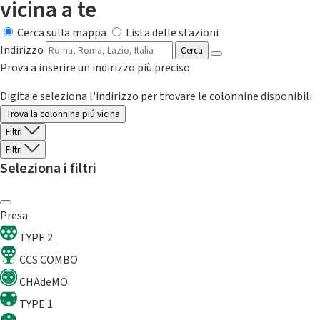
vicina a te
Cerca sulla mappa
Lista delle stazioni
Indirizzo
Cerca
Prova a inserire un indirizzo più preciso.
Digita e seleziona l'indirizzo per trovare le colonnine disponibili
Trova la colonnina piú vicina
Filtri
Filtri
Seleziona i filtri
Presa
TYPE 2
CCS COMBO
CHAdeMO
TYPE 1