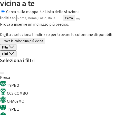
vicina a te
Cerca sulla mappa
Lista delle stazioni
Indirizzo
Cerca
Prova a inserire un indirizzo più preciso.
Digita e seleziona l'indirizzo per trovare le colonnine disponibili
Trova la colonnina piú vicina
Filtri
Filtri
Seleziona i filtri
Presa
TYPE 2
CCS COMBO
CHAdeMO
TYPE 1