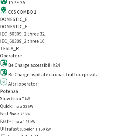
TYPE 3A
CCS COMBO 1
DOMESTIC_E
DOMESTIC_F
IEC_60309_2 three 32
IEC_60309_2 three 16
TESLA_R
Operatore
Be Charge accessibili h24
Be Charge ospitate da una struttura privata
Altri operatori
Potenza
Slow
fino a 7 kW
Quick
fino a 22 kW
Fast
fino a 75 kW
Fast+
fino a 149 kW
Ultrafast
superiori a 150 kW