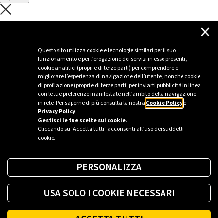
C'è un problema con il recupero dei
×
dati.
Questo sito utilizza cookie e tecnologie similari per il suo
funzionamento e per l’erogazione dei servizi in esso presenti,
Per favore riprova piú tardi
cookie analitici (propri e di terze parti) per comprendere e
migliorare l’esperienza di navigazione dell’utente, nonché cookie
Chiudi
di profilazione (propri e di terze parti) per inviarti pubblicità in linea
con le tue preferenze manifestate nell’ambito della navigazione
in rete. Per saperne di più consulta la nostra
Cookie Policy
e
Privacy Policy
.
Sei un’azienda o una PA?
Gestisci le tue scelte sui cookie
.
Cliccando su "Accetta tutti" acconsenti all’uso dei suddetti
cookie.
Trova la soluzione più giusta per te.
PERSONALIZZA
Richiedi una colonnina
USA SOLO I COOKIE NECESSARI