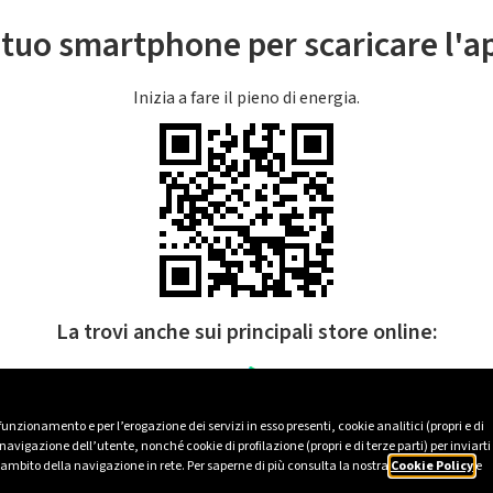
l tuo smartphone per scaricare l'
Inizia a fare il pieno di energia.
La trovi anche sui principali store online:
 funzionamento e per l’erogazione dei servizi in esso presenti, cookie analitici (propri e di
avigazione dell’utente, nonché cookie di profilazione (propri e di terze parti) per inviarti
’ambito della navigazione in rete. Per saperne di più consulta la nostra
Cookie Policy
e