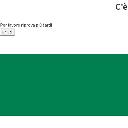
C'è
Per favore riprova piú tardi
Chiudi