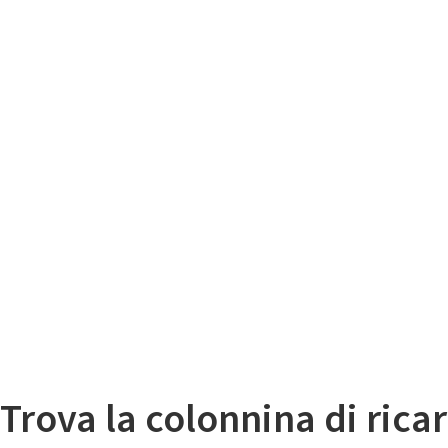
Il
Mappa colonnine di ricarica auto elettriche
Trova la colonnina di ricar