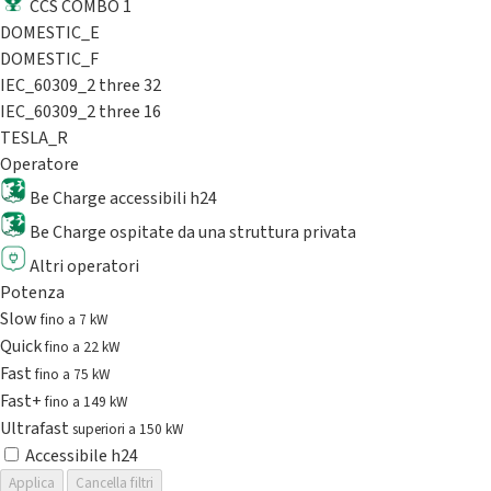
CCS COMBO 1
DOMESTIC_E
DOMESTIC_F
IEC_60309_2 three 32
IEC_60309_2 three 16
TESLA_R
Operatore
Be Charge accessibili h24
Be Charge ospitate da una struttura privata
Altri operatori
Potenza
Slow
fino a 7 kW
Quick
fino a 22 kW
Fast
fino a 75 kW
Fast+
fino a 149 kW
Ultrafast
superiori a 150 kW
Accessibile h24
Applica
Cancella filtri