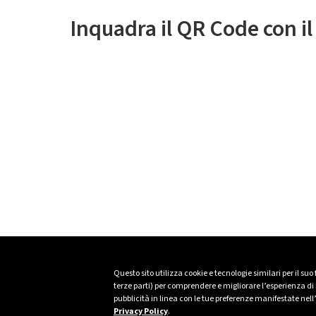
Inquadra il QR Code con i
Questo sito utilizza cookie e tecnologie similari per il suo
terze parti) per comprendere e migliorare l’esperienza di n
pubblicità in linea con le tue preferenze manifestate nell
Privacy Policy
.