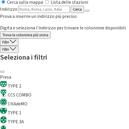
Cerca sulla mappa
Lista delle stazioni
Indirizzo
Cerca
Prova a inserire un indirizzo più preciso.
Digita e seleziona l'indirizzo per trovare le colonnine disponibili
Trova la colonnina piú vicina
Filtri
Filtri
Seleziona i filtri
Presa
TYPE 2
CCS COMBO
CHAdeMO
TYPE 1
TYPE 3A