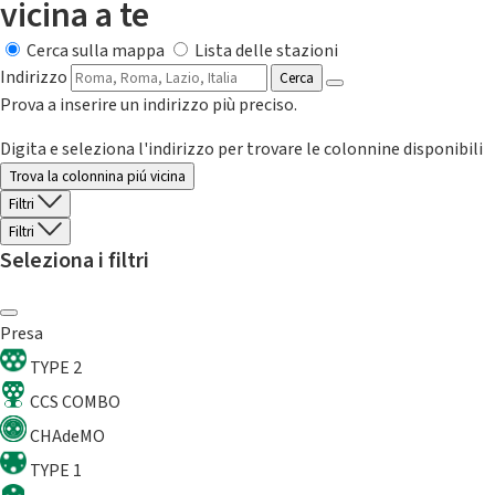
vicina a te
Cerca sulla mappa
Lista delle stazioni
Indirizzo
Cerca
Prova a inserire un indirizzo più preciso.
Digita e seleziona l'indirizzo per trovare le colonnine disponibili
Trova la colonnina piú vicina
Filtri
Filtri
Seleziona i filtri
Presa
TYPE 2
CCS COMBO
CHAdeMO
TYPE 1