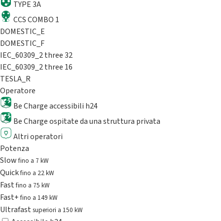
TYPE 3A
CCS COMBO 1
DOMESTIC_E
DOMESTIC_F
IEC_60309_2 three 32
IEC_60309_2 three 16
TESLA_R
Operatore
Be Charge accessibili h24
Be Charge ospitate da una struttura privata
Altri operatori
Potenza
Slow
fino a 7 kW
Quick
fino a 22 kW
Fast
fino a 75 kW
Fast+
fino a 149 kW
Ultrafast
superiori a 150 kW