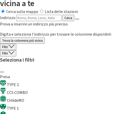
vicina a te
Cerca sulla mappa
Lista delle stazioni
Indirizzo
Cerca
Prova a inserire un indirizzo più preciso.
Digita e seleziona l'indirizzo per trovare le colonnine disponibili
Trova la colonnina piú vicina
Filtri
Filtri
Seleziona i filtri
Presa
TYPE 2
CCS COMBO
CHAdeMO
TYPE 1