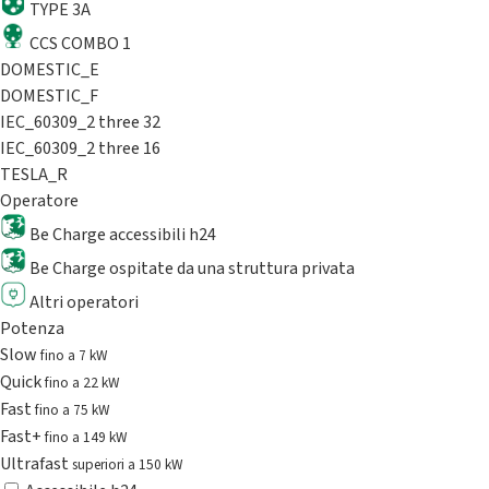
TYPE 3A
CCS COMBO 1
DOMESTIC_E
DOMESTIC_F
IEC_60309_2 three 32
IEC_60309_2 three 16
TESLA_R
Operatore
Be Charge accessibili h24
Be Charge ospitate da una struttura privata
Altri operatori
Potenza
Slow
fino a 7 kW
Quick
fino a 22 kW
Fast
fino a 75 kW
Fast+
fino a 149 kW
Ultrafast
superiori a 150 kW