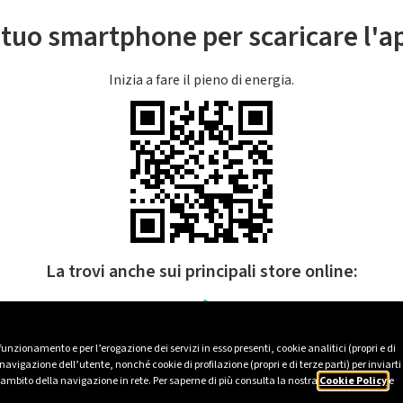
l tuo smartphone per scaricare l'
Inizia a fare il pieno di energia.
La trovi anche sui principali store online:
 funzionamento e per l’erogazione dei servizi in esso presenti, cookie analitici (propri e di
avigazione dell’utente, nonché cookie di profilazione (propri e di terze parti) per inviarti
’ambito della navigazione in rete. Per saperne di più consulta la nostra
Cookie Policy
e