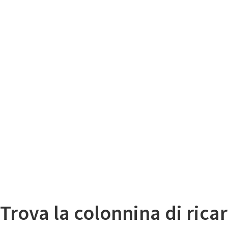
Il
Mappa colonnine di ricarica auto elettriche
Trova la colonnina di ricar