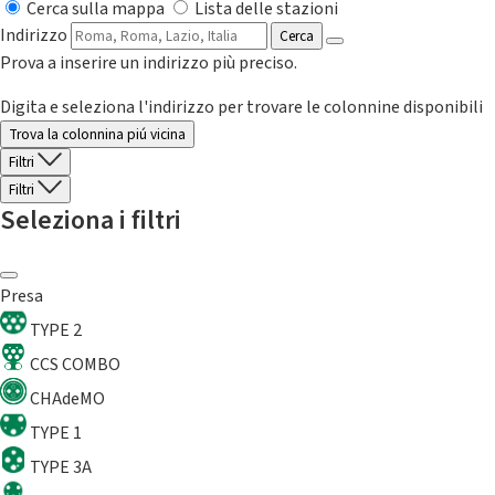
Cerca sulla mappa
Lista delle stazioni
Indirizzo
Cerca
Prova a inserire un indirizzo più preciso.
Digita e seleziona l'indirizzo per trovare le colonnine disponibili
Trova la colonnina piú vicina
Filtri
Filtri
Seleziona i filtri
Presa
TYPE 2
CCS COMBO
CHAdeMO
TYPE 1
TYPE 3A