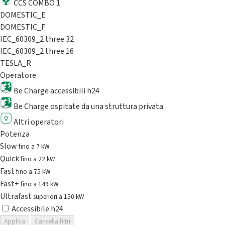
CCS COMBO 1
DOMESTIC_E
DOMESTIC_F
IEC_60309_2 three 32
IEC_60309_2 three 16
TESLA_R
Operatore
Be Charge accessibili h24
Be Charge ospitate da una struttura privata
Altri operatori
Potenza
Slow
fino a 7 kW
Quick
fino a 22 kW
Fast
fino a 75 kW
Fast+
fino a 149 kW
Ultrafast
superiori a 150 kW
Accessibile h24
Applica
Cancella filtri