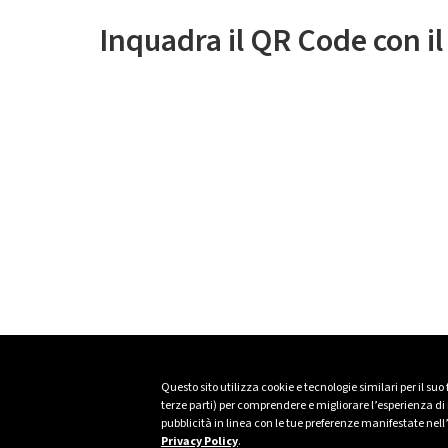
Inquadra il QR Code con i
Questo sito utilizza cookie e tecnologie similari per il suo
terze parti) per comprendere e migliorare l’esperienza di n
pubblicità in linea con le tue preferenze manifestate nell
Privacy Policy
.