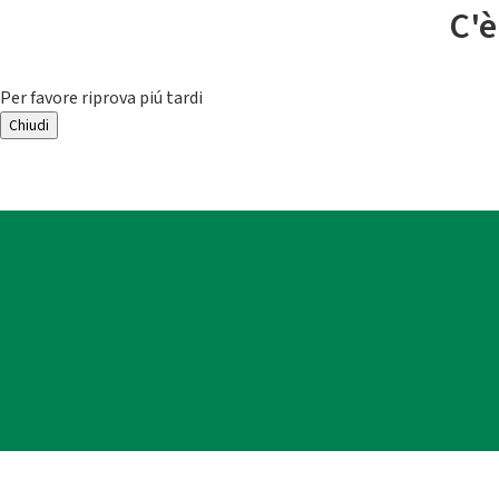
C'è
Per favore riprova piú tardi
Chiudi