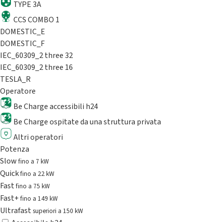
TYPE 3A
CCS COMBO 1
DOMESTIC_E
DOMESTIC_F
IEC_60309_2 three 32
IEC_60309_2 three 16
TESLA_R
Operatore
Be Charge accessibili h24
Be Charge ospitate da una struttura privata
Altri operatori
Potenza
Slow
fino a 7 kW
Quick
fino a 22 kW
Fast
fino a 75 kW
Fast+
fino a 149 kW
Ultrafast
superiori a 150 kW