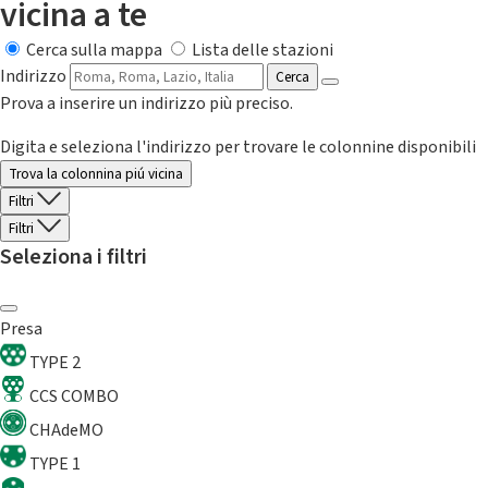
vicina a te
Cerca sulla mappa
Lista delle stazioni
Indirizzo
Cerca
Prova a inserire un indirizzo più preciso.
Digita e seleziona l'indirizzo per trovare le colonnine disponibili
Trova la colonnina piú vicina
Filtri
Filtri
Seleziona i filtri
Presa
TYPE 2
CCS COMBO
CHAdeMO
TYPE 1