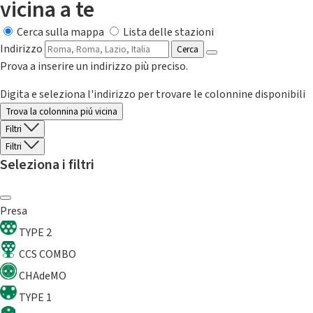
vicina a te
Cerca sulla mappa
Lista delle stazioni
Indirizzo
Cerca
Prova a inserire un indirizzo più preciso.
Digita e seleziona l'indirizzo per trovare le colonnine disponibili
Trova la colonnina piú vicina
Filtri
Filtri
Seleziona i filtri
Presa
TYPE 2
CCS COMBO
CHAdeMO
TYPE 1