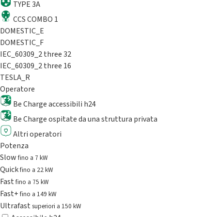
TYPE 3A
CCS COMBO 1
DOMESTIC_E
DOMESTIC_F
IEC_60309_2 three 32
IEC_60309_2 three 16
TESLA_R
Operatore
Be Charge accessibili h24
Be Charge ospitate da una struttura privata
Altri operatori
Potenza
Slow
fino a 7 kW
Quick
fino a 22 kW
Fast
fino a 75 kW
Fast+
fino a 149 kW
Ultrafast
superiori a 150 kW