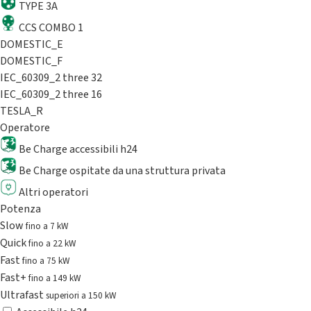
TYPE 3A
CCS COMBO 1
DOMESTIC_E
DOMESTIC_F
IEC_60309_2 three 32
IEC_60309_2 three 16
TESLA_R
Operatore
Be Charge accessibili h24
Be Charge ospitate da una struttura privata
Altri operatori
Potenza
Slow
fino a 7 kW
Quick
fino a 22 kW
Fast
fino a 75 kW
Fast+
fino a 149 kW
Ultrafast
superiori a 150 kW