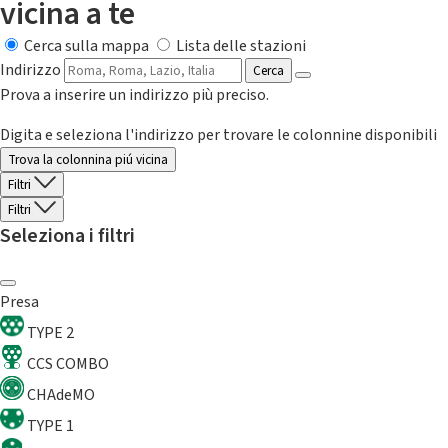
vicina a te
Cerca sulla mappa
Lista delle stazioni
Indirizzo
Cerca
Prova a inserire un indirizzo più preciso.
Digita e seleziona l'indirizzo per trovare le colonnine disponibili
Trova la colonnina piú vicina
Filtri
Filtri
Seleziona i filtri
Presa
TYPE 2
CCS COMBO
CHAdeMO
TYPE 1