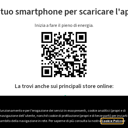
l tuo smartphone per scaricare l'
Inizia a fare il pieno di energia.
La trovi anche sui principali store online:
 funzionamento e per l’erogazione dei servizi in esso presenti, cookie analitici (propri e di
avigazione dell’utente, nonché cookie di profilazione (propri e di terze parti) per inviarti
’ambito della navigazione in rete. Per saperne di più consulta la nostra
Cookie Policy
e