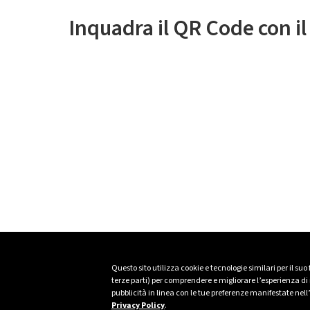
Inquadra il QR Code con i
Questo sito utilizza cookie e tecnologie similari per il suo
terze parti) per comprendere e migliorare l’esperienza di n
pubblicità in linea con le tue preferenze manifestate nell
Privacy Policy
.