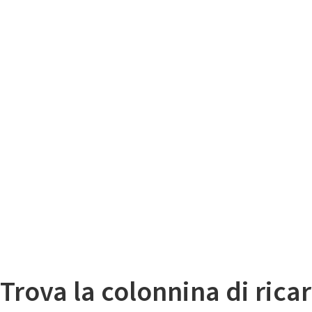
Il
Mappa colonnine di ricarica auto elettriche
Trova la colonnina di ricar