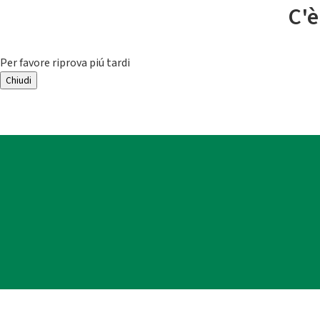
C'è
Per favore riprova piú tardi
Chiudi