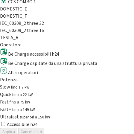
CCS COMBO 1
DOMESTIC_E
DOMESTIC_F
IEC_60309_2 three 32
IEC_60309_2 three 16
TESLA_R
Operatore
Be Charge accessibili h24
Be Charge ospitate da una struttura privata
Altri operatori
Potenza
Slow
fino a 7 kW
Quick
fino a 22 kW
Fast
fino a 75 kW
Fast+
fino a 149 kW
Ultrafast
superiori a 150 kW
Accessibile h24
Applica
Cancella filtri