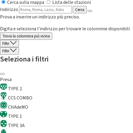
Cerca sulla mappa
Lista delle stazioni
Indirizzo
Cerca
Prova a inserire un indirizzo più preciso.
Digita e seleziona l'indirizzo per trovare le colonnine disponibili
Trova la colonnina piú vicina
Filtri
Filtri
Seleziona i filtri
Presa
TYPE 2
CCS COMBO
CHAdeMO
TYPE 1
TYPE 3A