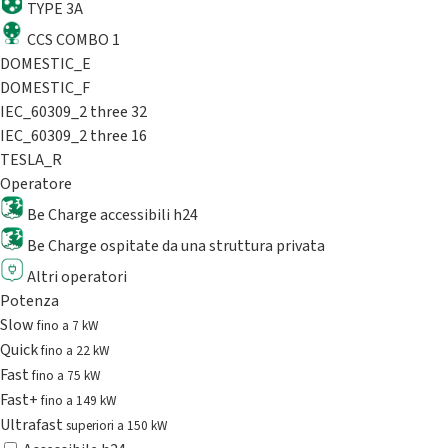
TYPE 3A
CCS COMBO 1
DOMESTIC_E
DOMESTIC_F
IEC_60309_2 three 32
IEC_60309_2 three 16
TESLA_R
Operatore
Be Charge accessibili h24
Be Charge ospitate da una struttura privata
Altri operatori
Potenza
Slow
fino a 7 kW
Quick
fino a 22 kW
Fast
fino a 75 kW
Fast+
fino a 149 kW
Ultrafast
superiori a 150 kW