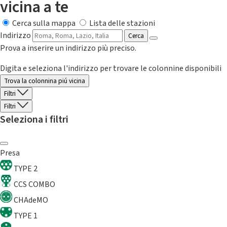
vicina a te
Cerca sulla mappa
Lista delle stazioni
Indirizzo
Cerca
Prova a inserire un indirizzo più preciso.
Digita e seleziona l'indirizzo per trovare le colonnine disponibili
Trova la colonnina piú vicina
Filtri
Filtri
Seleziona i filtri
Presa
TYPE 2
CCS COMBO
CHAdeMO
TYPE 1