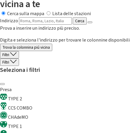
vicina a te
Cerca sulla mappa
Lista delle stazioni
Indirizzo
Cerca
Prova a inserire un indirizzo più preciso.
Digita e seleziona l'indirizzo per trovare le colonnine disponibili
Trova la colonnina piú vicina
Filtri
Filtri
Seleziona i filtri
Presa
TYPE 2
CCS COMBO
CHAdeMO
TYPE 1