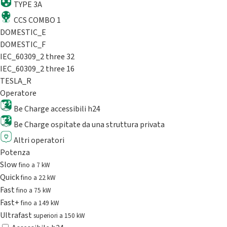
TYPE 3A
CCS COMBO 1
DOMESTIC_E
DOMESTIC_F
IEC_60309_2 three 32
IEC_60309_2 three 16
TESLA_R
Operatore
Be Charge accessibili h24
Be Charge ospitate da una struttura privata
Altri operatori
Potenza
Slow
fino a 7 kW
Quick
fino a 22 kW
Fast
fino a 75 kW
Fast+
fino a 149 kW
Ultrafast
superiori a 150 kW