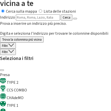
vicina a te
Cerca sulla mappa
Lista delle stazioni
Indirizzo
Cerca
Prova a inserire un indirizzo più preciso.
Digita e seleziona l'indirizzo per trovare le colonnine disponibili
Trova la colonnina piú vicina
Filtri
Filtri
Seleziona i filtri
Presa
TYPE 2
CCS COMBO
CHAdeMO
TYPE 1