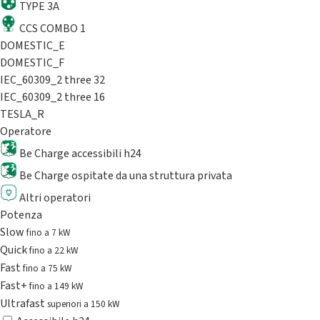
TYPE 3A
CCS COMBO 1
DOMESTIC_E
DOMESTIC_F
IEC_60309_2 three 32
IEC_60309_2 three 16
TESLA_R
Operatore
Be Charge accessibili h24
Be Charge ospitate da una struttura privata
Altri operatori
Potenza
Slow
fino a 7 kW
Quick
fino a 22 kW
Fast
fino a 75 kW
Fast+
fino a 149 kW
Ultrafast
superiori a 150 kW