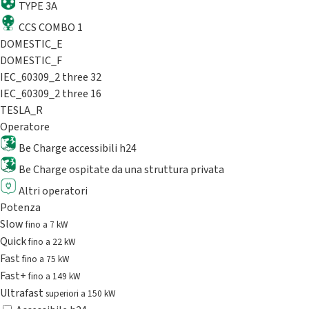
TYPE 3A
CCS COMBO 1
DOMESTIC_E
DOMESTIC_F
IEC_60309_2 three 32
IEC_60309_2 three 16
TESLA_R
Operatore
Be Charge accessibili h24
Be Charge ospitate da una struttura privata
Altri operatori
Potenza
Slow
fino a 7 kW
Quick
fino a 22 kW
Fast
fino a 75 kW
Fast+
fino a 149 kW
Ultrafast
superiori a 150 kW