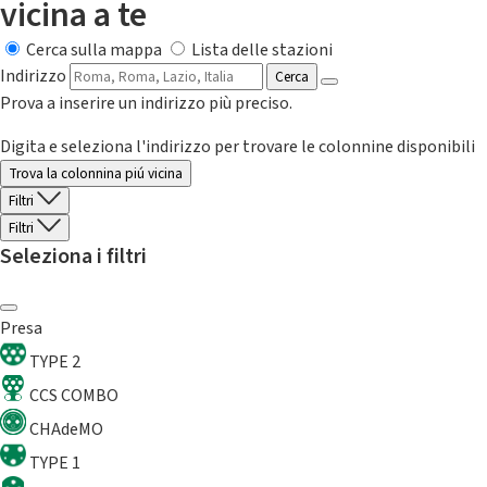
vicina a te
Cerca sulla mappa
Lista delle stazioni
Indirizzo
Cerca
Prova a inserire un indirizzo più preciso.
Digita e seleziona l'indirizzo per trovare le colonnine disponibili
Trova la colonnina piú vicina
Filtri
Filtri
Seleziona i filtri
Presa
TYPE 2
CCS COMBO
CHAdeMO
TYPE 1