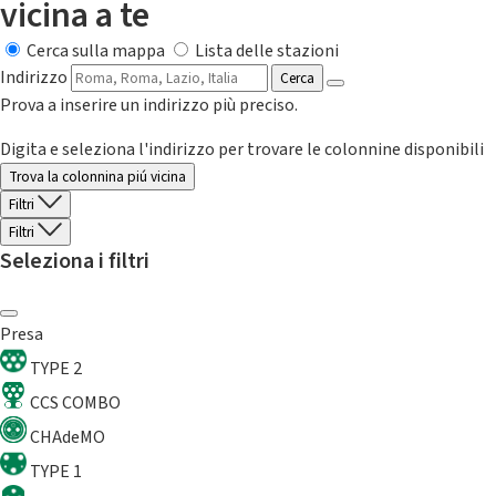
vicina a te
Cerca sulla mappa
Lista delle stazioni
Indirizzo
Cerca
Prova a inserire un indirizzo più preciso.
Digita e seleziona l'indirizzo per trovare le colonnine disponibili
Trova la colonnina piú vicina
Filtri
Filtri
Seleziona i filtri
Presa
TYPE 2
CCS COMBO
CHAdeMO
TYPE 1