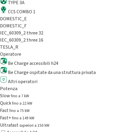
TYPE 3A
CCS COMBO 1
DOMESTIC_E
DOMESTIC_F
IEC_60309_2 three 32
IEC_60309_2 three 16
TESLA_R
Operatore
Be Charge accessibili h24
Be Charge ospitate da una struttura privata
Altri operatori
Potenza
Slow
fino a 7 kW
Quick
fino a 22 kW
Fast
fino a 75 kW
Fast+
fino a 149 kW
Ultrafast
superiori a 150 kW